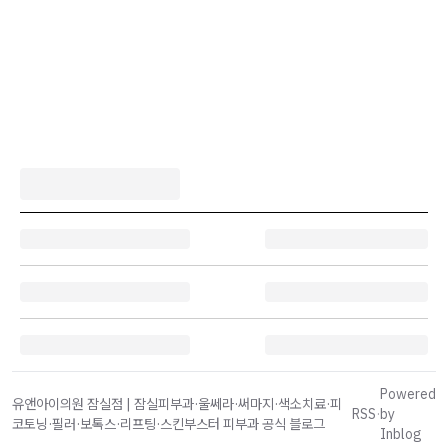
Powered
유앤아이의원 잠실점 | 잠실피부과·울쎄라·써마지·색소치료·피
RSS
·
by
코토닝·필러·보톡스·리프팅·스킨부스터 피부과 공식 블로그
Inblog