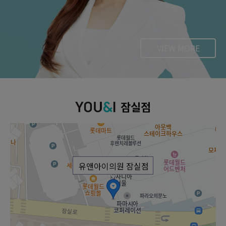
[프리미엄 물광 스킨보톡스(2배용량UP)] 영국산
원
506,000
잠실점 단독이벤트
원
339,000
VIEW MORE
[프리미엄 물광 스킨보톡스(2배용량UP)] 미국산
잠실점
유앤아이의원 잠실점