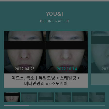
원
450,000
아쿠아필 + 네오빔 + 스케일링 5회
YOU&I
BEFORE & AFTER
원
690,000
잠실점 단독이벤트
원
350,000
브이로 어드밴스 리프팅 (초음파 300샷 + 고주파 3000샷) 1회
원
950,000
잠실점 단독이벤트
원
550,000
브이로 어드밴스 리프팅 (초음파 500샷 + 고주파 5000샷) 1회
2022-04-25
2022-10-14
202
원
190,000
잠실점 단독이벤트
여드름, 색소ㅣ듀얼토닝 + 스케일링 +
원
100,000
비타민관리 or 소노케어
엑소좀 + LDM 1회
원
99,000
잠실점 단독이벤트
원
50,000