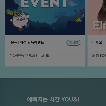
원
690,000
잠실점 단독이벤트
원
350,000
女) 종아리 + 겨드랑이 + 팔 하완 제모 5회
원
1,190,000
잠실점 단독이벤트
원
790,000
[단독] 지점 단독이벤트
리투오
진행중
항노화 노바스템 세포재생술 스킨부스터 3cc
잠실점 단독 이벤트를 만나보세요
5세대 EC
원
1,340,000
잠실점 단독이벤트
원
890,000
항노화 노바스템 세포재생술 스킨부스터 3cc + 혈장액 초음파 침투
5분 + 글루타치온주사(1vial) 1회
원
2,390,000
잠실점 단독이벤트
원
1,590,000
예뻐지는 시간 YOU&I
항노화 노바스템 세포재생술 스킨부스터 6cc + 혈장액 초음파 침투