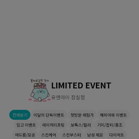
수원점
판교점
광교점
광명점
산본점
부천점
일산점
다산점
김포점
인천검단점
동탄점
평택점
안양점
부평점
안산점
의정부점
시흥배곧점
분당미금점
과천점
하남미사점
화성봉담점
경기광주점
LIMITED EVENT
CHUNGCHEONG-DO
유앤아이 잠실점
천안점
대전점
전체보기
이달의 단독이벤트
첫방문 체험가
해피아워 이벤트
JEOLLA-DO
입고 이벤트
레이저리프팅
보톡스/필러
기미/잡티/홍조
광주점
목포점
여드름/모공
스킨케어
스킨부스터
남성 제모
다이어트