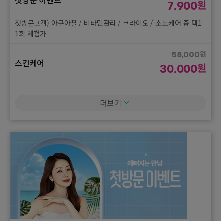
첫방문 이벤트
원
7,900
첫방문고객) 아쿠아필 / 비타민관리 / 크라이오 / 소노케어 중 택1
1회 체험가
원
58,000
스킨케어
원
30,000
첫방문고객) LDM 1회 체험가
더보기