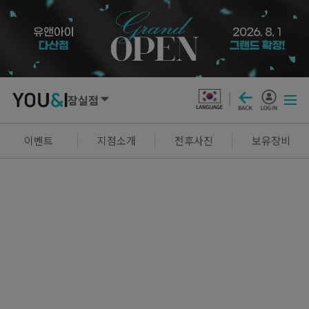
잠실점
SEOUL
이벤트
지점소개
전후사진
보유장비
강남점
선릉점
잠실점
왕십리점
명동점
홍대신촌점
영등포점
마곡점
건대점
구로점
여의도점
천호점
목동점
창동점
GYEONGGI / INCHEON