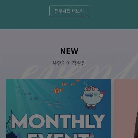
라라필 1회
전후사진 더보기
원
350,000
잠실점 단독이벤트
원
190,000
라라필 5회
NEW
원
280,000
잠실점 단독이벤트
원
150,000
유앤아이 잠실점
리쥬란S (흉터전용) 1회
원
950,000
잠실점 단독이벤트
원
550,000
리쥬란S (흉터전용) 5회
원
400,000
잠실점 단독이벤트
원
220,000
女) 종아리 + 겨드랑이 제모 5회