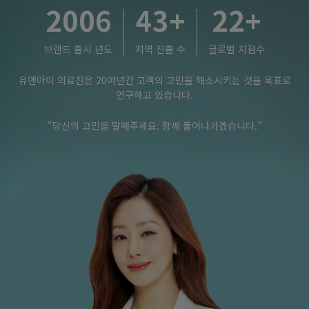
2006
43
+
22
+
5분 + 글루타치온주사(1vial) 1회
원
2,540,000
브랜드 출시 년도
지역 진출 수
글로벌 지점수
잠실점 단독이벤트
원
1,690,000
유앤아이 의료진은 20여년간 고객의 고민을 해소시키는 것을 목표로
울쎄라피 프라임 300샷 + 항노화 노바스템 세포재생술 스킨부스터
연구하고 있습니다.
3cc + 혈장액 초음파 침투 5분 + 글루타치온주사(1vial) 1회
"당신의 고민을 말해주세요. 함께 풀어나가겠습니다."
원
224,000
잠실점 단독이벤트
원
149,000
[프리미엄 물광 스킨보톡스(2배용량UP)] 국산
원
374,000
잠실점 단독이벤트
원
249,000
[프리미엄 물광 스킨보톡스(2배용량UP)] 독일산
원
404,000
잠실점 단독이벤트
원
269,000