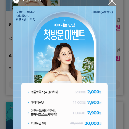
원
260,000
리쥬란
원
135,000
첫방문고객) 리쥬란힐러 2cc 1회 체험가
원
350,000
리쥬란
원
190,000
첫방문고객) 리쥬란 HB PLUS 2cc 1회 체험가
더보기