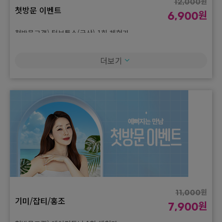
원
12,000
첫방문 이벤트
원
6,900
첫방문고객) 턱보톡스(국산) 1회 체험가
원
59,000
더보기
스킨보톡스(국산)
원
35,000
첫방문고객) 스킨보톡스 나비존(국산) 1회 체험가
원
37,000
보톡스(독일산)
원
19,000
첫방문고객) 주름보톡스(독일산) 1회 체험가
원
11,000
기미/잡티/홍조
원
7,900