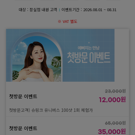
대상 : 잠실점 내원 고객
이벤트기간 :
2026.08.01 ~ 08.31
GYEONGSANG-DO
※ VAT 별도
대구점
부산점
창원점
원
23,000
첫방문 이벤트
원
12,000
첫방문고객) 슈링크 유니버스 100샷 1회 체험가
원
65,000
첫방문 이벤트
원
35,000