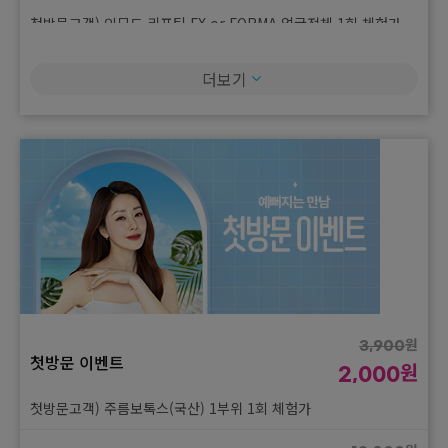
첫방문고객) 인모드 리프팅 FX or FORMA 얼굴전체 1회 체험가
원
180,000
더보기
첫방문 이벤트
원
99,000
첫방문고객) 온다 2만줄 1회 체험가
원
550,000
첫방문 이벤트
원
290,000
첫방문고객) 울쎄라피프라임 100샷 1회 체험가
원
3,900
첫방문 이벤트
원
2,000
첫방문고객) 주름보톡스(국산) 1부위 1회 체험가