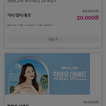
첫방문고객) 레이저토닝 1회 체험가
원
38,000
기미/잡티/홍조
원
20,000
첫방문고객) 피코토닝 1회 체험가
원
69,000
더보기
기미/잡티/홍조
원
45,000
첫방문고객) 듀얼토닝 1회 체험가
원
14,000