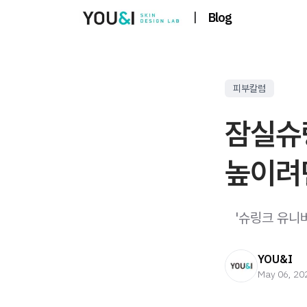
|
Blog
피부칼럼
잠실슈
높이려
​ ​ ​ '슈링
YOU&I
May 06, 20