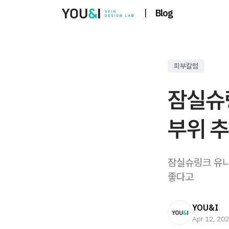
|
Blog
피부칼럼
잠실슈
부위 
잠실슈링크 유니
좋다고
YOU&I
Apr 12, 20