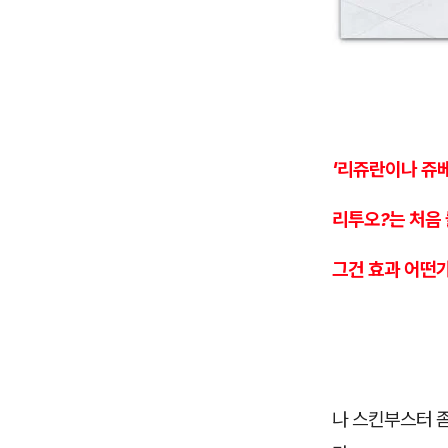
'리쥬란이나 쥬
리투오?는 처음
그건 효과 어떤가
나 스킨부스터 