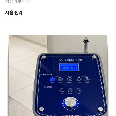
잠실아쿠아필
시술 원리