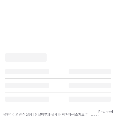
Powered
유앤아이의원 잠실점 | 잠실피부과·울쎄라·써마지·색소치료·피