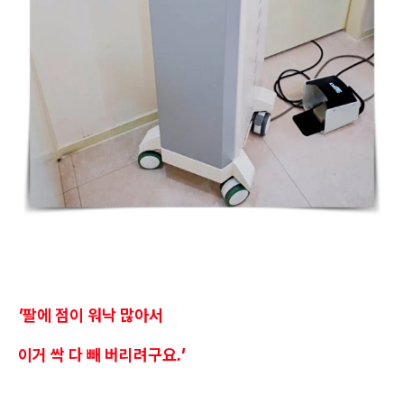
'팔에 점이 워낙 많아서
이거 싹 다 빼 버리려구요.'