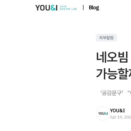
|
Blog
피부칼럼
네오빔 
가능할
​ ​ ​ '공감문
YOU&I
Apr 19, 20