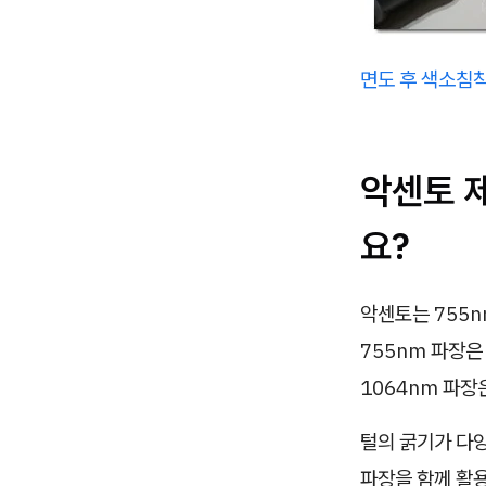
면도 후 색소침착
악센토 
요?
악센토는 755n
755nm 파장은
1064nm 파장
털의 굵기가 다
파장을 함께 활용